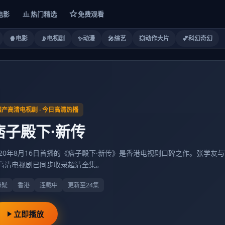
电影
热门精选
免费观看
🍿
电影
📡
电视剧
✨
动漫
🎤
综艺
💥
动作大片
💕
科幻奇幻
国产高清电视剧
· 今日高清热播
痞子殿下·新传
020年8月16日首播的《痞子殿下·新传》是香港电视剧口碑之作。张学
高清电视剧已同步收录超清全集。
悬疑
香港
连载中
更新至24集
立即播放