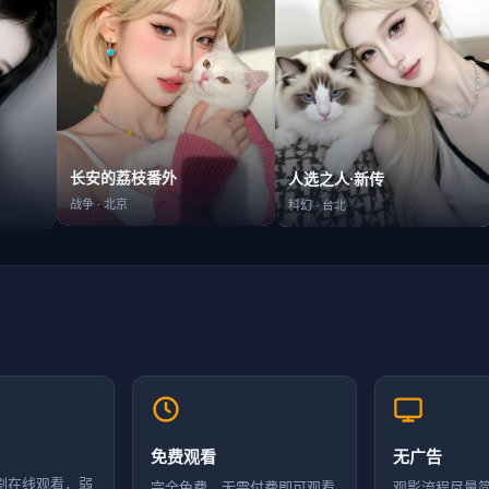
长安的荔枝番外
人选之人·新传
战争
·
北京
科幻
·
台北
免费观看
无广告
剧在线观看，弱
完全免费，无需付费即可观看
观影流程尽量