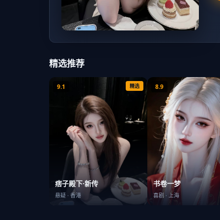
精选推荐
9.1
精选
8.9
书卷一梦
痞子殿下·新传
喜剧
·
上海
悬疑
·
香港