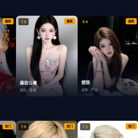
最新
7.0
最新
8.4
最新
燃罪
廉政公署
战争
·
广州
冒险
·
香港
热门
7.9
热门
7.2
热门