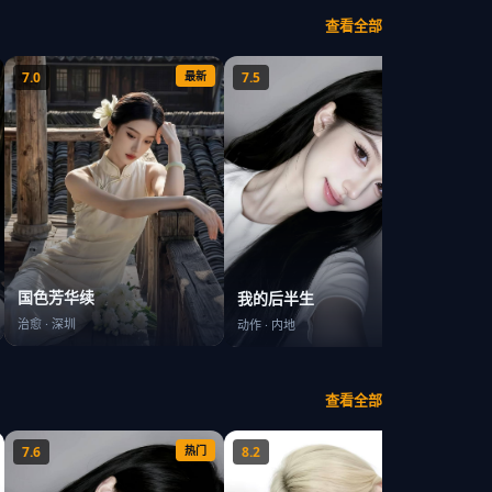
查看全部
7.0
最新
7.5
最新
8.5
太平
国色芳华续
我的后半生
都市
·
治愈
·
深圳
动作
·
内地
查看全部
7.6
热门
8.2
热门
7.1