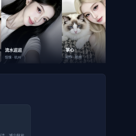
回归
掌心
流水迢迢
喜剧
·
动作
·
杭州
惊悚
·
杭州
简洁，减少贴片