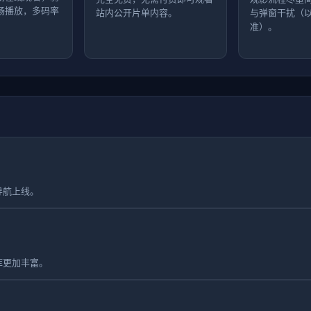
畅播放，多码率
站内公开片单内容。
与弹窗干扰（
准）。
导航上线。
库更加丰富。