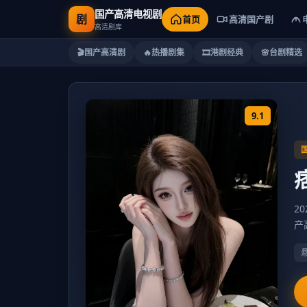
国产高清电视剧
剧
首页
高清国产剧
高清剧库
🎬
国产高清剧
🔥
热播剧集
🎞️
港剧经典
🌸
台剧精选
9.1
2
产