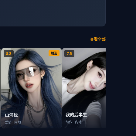
查看全部
8.2
精选
7.5
精选
7.9
长安
我的后半生
山河枕
战争
·
动作
·
内地
爱情
·
内地