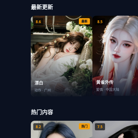
最新更新
8.6
最新
8.5
黄雀外传
漂白
爱情
·
中国大陆
动作
·
广州
热门内容
8.2
热门
7.5