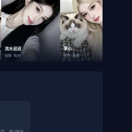
回归
掌心
流水迢迢
喜剧
·
动作
·
杭州
惊悚
·
杭州
简洁，减少贴片