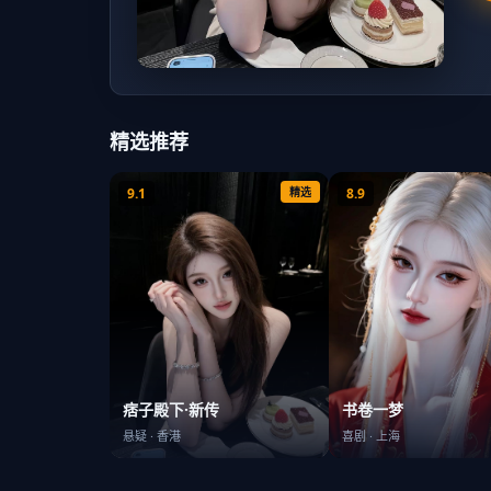
精选推荐
9.1
精选
8.9
书卷一梦
痞子殿下·新传
喜剧
·
上海
悬疑
·
香港