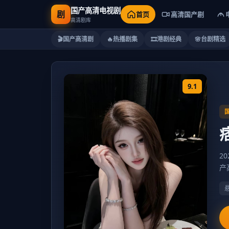
国产高清电视剧
剧
首页
高清国产剧
高清剧库
🎬
国产高清剧
🔥
热播剧集
🎞️
港剧经典
🌸
台剧精选
9.1
2
产