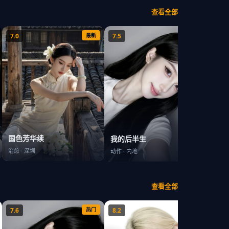
查看全部
7.0
最新
7.5
最新
8.5
太平
国色芳华续
我的后半生
都市
·
治愈
·
深圳
动作
·
内地
查看全部
7.6
热门
8.2
热门
7.1