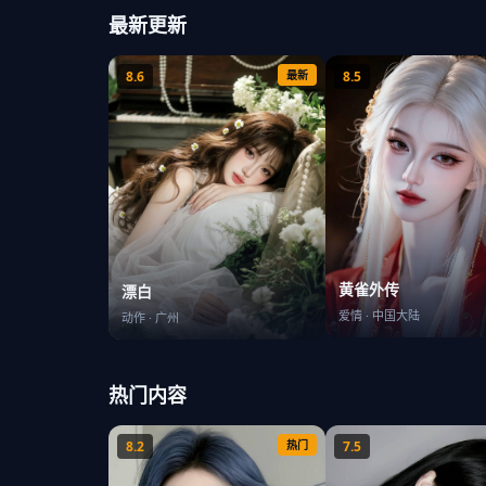
最新更新
8.6
最新
8.5
黄雀外传
漂白
爱情
·
中国大陆
动作
·
广州
热门内容
8.2
热门
7.5