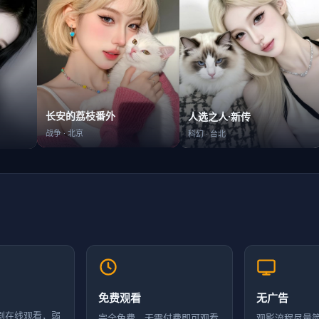
长安的荔枝番外
人选之人·新传
战争
·
北京
科幻
·
台北
免费观看
无广告
剧在线观看，弱
完全免费，无需付费即可观看
观影流程尽量