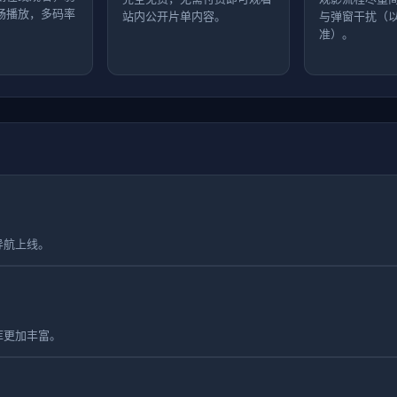
畅播放，多码率
站内公开片单内容。
与弹窗干扰（
准）。
导航上线。
库更加丰富。