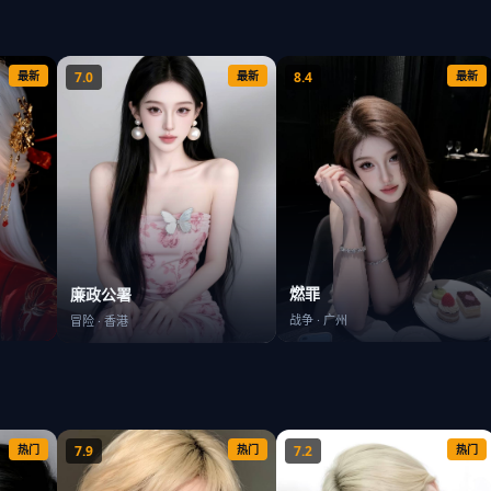
最新
7.0
最新
8.4
最新
燃罪
廉政公署
战争
·
广州
冒险
·
香港
热门
7.9
热门
7.2
热门