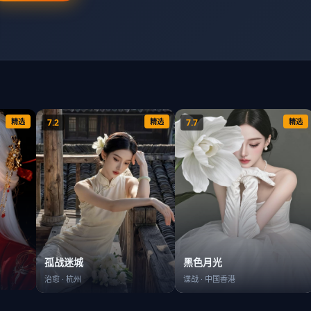
精选
7.2
精选
7.7
精选
孤战迷城
黑色月光
治愈
·
杭州
谍战
·
中国香港