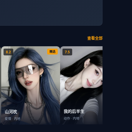
查看全部
8.2
精选
7.5
精选
7.9
长安
我的后半生
山河枕
战争
·
动作
·
内地
爱情
·
内地