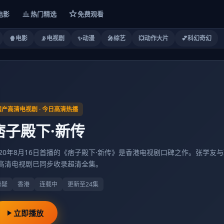
电影
热门精选
免费观看
🍿
电影
📡
电视剧
✨
动漫
🎤
综艺
💥
动作大片
💕
科幻奇幻
国产高清电视剧
· 今日高清热播
痞子殿下·新传
020年8月16日首播的《痞子殿下·新传》是香港电视剧口碑之作。张学
高清电视剧已同步收录超清全集。
悬疑
香港
连载中
更新至24集
立即播放